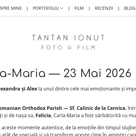
SPRE MINE
PORTOFOLIU
FILM
RECENZII
BLOG
la-Maria — 23 Mai 2026
lexandra și Alex
la unul dintre cele mai emoționante și imp
anian Orthodox Parish — Sf. Calinic de la Cernica
, în
ți și de nașa sa,
Felicia
, Carla-Maria a fost sărbătorită cu mu
 aceste momente autentice, de la emoțiile din timpul slujbei 
ât de specială și să transform aceste clipe în amintiri care 