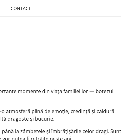
CONTACT
ortante momente din viața familiei lor — botezul
tr-o atmosferă plină de emoție, credință și căldură
ltă dragoste și bucurie.
până la zâmbetele și îmbrățișările celor dragi. Sunt
vor putea fi retrăite peste ani.