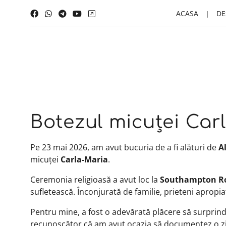
ACASA
DE
Botezul micuței Car
Pe 23 mai 2026, am avut bucuria de a fi alături de
A
micuței
Carla-Maria
.
Ceremonia religioasă a avut loc la
Southampton Rom
sufletească. Înconjurată de familie, prieteni apropia
Pentru mine, a fost o adevărată plăcere să surprind
recunoscător că am avut ocazia să documentez o zi at